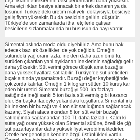
Etçi ırkların erkeklerinin besi performansı daha yüksektir.
Ama etçi ırktan besiye alınacak bir erkek dananın ya da
tosunun Türkiye’deki üretim maliyeti, dolayısıyla besiciye
geliş fiyatı yüksektir. Bu da besicinin gelirini düşürür.
Türkiye’de son zamanlarda ithal etçilerle çalışan
besicilerin sızlanmalarında bu hususun da payı vardır.
Simental aslında moda oldu diyebiliriz. Ama bunu hak
edecek bazı ırk özellikleri de yok değildir. Örneğin
sütündeki yağ oranı fazla, inekleri daha uzun ömürlü,
sürüden çıkarılan yani ayıklanan ineklerinin sağladığı gelir
daha yüksektir. Süt verimi görece düşük ama buzağısı
daha yüksek fiyatlara satılabilir. Türkiye’de süt üreticileri
bıçak sırtında yaşamaktadır. Buzağı değer kaybettiğinde
çok zorda kalırlar. Örneğin 1 kilogram sütten 10 kuruş kar
eden bir üretici Simental buzağıyı 500 lira fazlaya
sattığında ineği sanki 5 ton fazla süt vermiş gibi kazancı
olur. Bir başka ifadeyle yukarıdaki koşullarda Simental ırkı
bir inekten bir buzağı ve 4 ton süt satıldığında sağlanacak
kazanç, Siyah alaca ırkından 8 ton süt ve bir buzağı
satıldığında sağlanandan 100 TL daha fazladır. Kaldı ki
sütte yağ oranı yüksek olan Simental sütüne, özellikle çiğ
süt pazarlayanlar daha yüksek fiyat verebilmektedirler.
Özetle her genotipin kendine özgü üstünlükleri vardır.