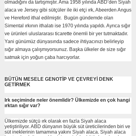
olmadığını da tartışmıştır. Ama 1958 yılında ABD’den Siyah
alaca ve Jersey gibi sütçüler ile iki etçi ırk, Abeerden Angus
ve Hereford ithal edilmiştir. Bugün gündemde olan
Simental ırkının ithalatı ise 1970 yılında yapıldı. Ayrıca sığır
ve ürünleri uluslararası ticarette önemli bir yer tutmaktadır.
Yani günümüz dünyasında sadece ihtiyacınızı belirleyip
sığır almaya çalışmıyorsunuz. Başka ülkeler de size sığır
satmak için yoğun çaba harcıyorlar.
BÜTÜN MESELE GENOTİP VE ÇEVREYİ DENK
GETİRMEK
Irk seçiminde neler önemlidir? Ülkemizde en çok hangi
ırktan sığır var?
Ülkemizde sütçü ırk olarak en fazla Siyah alaca
yetiştiriliyor. ABD dünyanın büyük süt üreticilerinden biri ve
süt ineklerinin tamamına yakını Siyah alaca. Siyah alaca