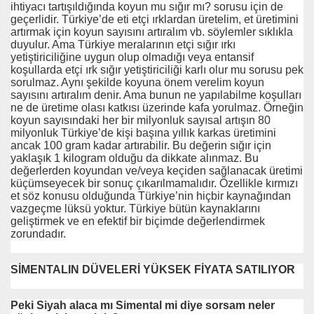
ihtiyacı tartışıldığında koyun mu sığır mı? sorusu için de
geçerlidir. Türkiye’de eti etçi ırklardan üretelim, et üretimini
artırmak için koyun sayısını artıralım vb. söylemler sıklıkla
duyulur. Ama Türkiye meralarının etçi sığır ırkı
yetiştiriciliğine uygun olup olmadığı veya entansif
koşullarda etçi ırk sığır yetiştiriciliği karlı olur mu sorusu pek
sorulmaz. Aynı şekilde koyuna önem verelim koyun
sayısını artıralım denir. Ama bunun ne yapılabilme koşulları
ne de üretime olası katkısı üzerinde kafa yorulmaz. Örneğin
koyun sayısındaki her bir milyonluk sayısal artışın 80
milyonluk Türkiye’de kişi başına yıllık karkas üretimini
ancak 100 gram kadar artırabilir. Bu değerin sığır için
yaklaşık 1 kilogram olduğu da dikkate alınmaz. Bu
değerlerden koyundan ve/veya keçiden sağlanacak üretimi
küçümseyecek bir sonuç çıkarılmamalıdır. Özellikle kırmızı
et söz konusu olduğunda Türkiye’nin hiçbir kaynağından
vazgeçme lüksü yoktur. Türkiye bütün kaynaklarını
geliştirmek ve en efektif bir biçimde değerlendirmek
zorundadır.
SİMENTALIN DÜVELERİ YÜKSEK FİYATA SATILIYOR
Peki Siyah alaca mı Simental mi diye sorsam neler