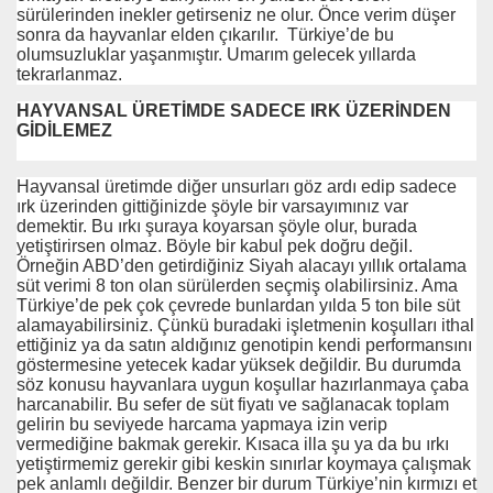
sürülerinden inekler getirseniz ne olur. Önce verim düşer
sonra da hayvanlar elden çıkarılır. Türkiye’de bu
olumsuzluklar yaşanmıştır. Umarım gelecek yıllarda
tekrarlanmaz.
HAYVANSAL ÜRETİMDE SADECE IRK ÜZERİNDEN
GİDİLEMEZ
Hayvansal üretimde diğer unsurları göz ardı edip sadece
ırk üzerinden gittiğinizde şöyle bir varsayımınız var
demektir. Bu ırkı şuraya koyarsan şöyle olur, burada
yetiştirirsen olmaz. Böyle bir kabul pek doğru değil.
Örneğin ABD’den getirdiğiniz Siyah alacayı yıllık ortalama
süt verimi 8 ton olan sürülerden seçmiş olabilirsiniz. Ama
Türkiye’de pek çok çevrede bunlardan yılda 5 ton bile süt
alamayabilirsiniz. Çünkü buradaki işletmenin koşulları ithal
ettiğiniz ya da satın aldığınız genotipin kendi performansını
göstermesine yetecek kadar yüksek değildir. Bu durumda
söz konusu hayvanlara uygun koşullar hazırlanmaya çaba
harcanabilir. Bu sefer de süt fiyatı ve sağlanacak toplam
gelirin bu seviyede harcama yapmaya izin verip
vermediğine bakmak gerekir. Kısaca illa şu ya da bu ırkı
yetiştirmemiz gerekir gibi keskin sınırlar koymaya çalışmak
pek anlamlı değildir. Benzer bir durum Türkiye’nin kırmızı et