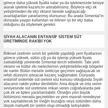
görece daha yüksek fiyatla satar ya da işletmenizde besiye
alarak işletme kazancını artırabilirsiniz. Böylece etçi ırk
yetiştirmeden de etçi ırkların beside sağlayacağı
avantajlardan yararlanmış olursunuz. Bu arada Simental’in
dünyada yaygın kullanılan ve bilinen iyi bir etçi baba
olduğunu da söylemek gerekir.
SİYAH ALACANIN ENTANSİF SİSTEM SÜT
ÜRETİMİNDE RAKİBİ YOK
Bitkisel üretimin sınırlı bir şekilde yapıldığı yem fiyatlarının
görece yüksek, sütün çiğ ya da işlenip yüksek fiyata
satılabildiği yörelerde Simental tercih edilebilir. Tabi yerli
ırkların ve kültür ırkı melezlerinin yetiştirilebileceği bölgeler
de vardır. Bütün mesele üreticiye geçimini sağlayacak ve
refah düzeyini artıracak kazanç sağlamaktır. Dünyada
entansif sistemde süt üretimi söz konusu olduğunda Siyah
alacanın rakibi yoktur denilebilir. Ama düşük ve orta verim
seviyesinde süt üretimine imkan veren coğrafyalarda pek
çok ırk ve tipten yararlanılabilir. Örneğin yılın büyük
bölümünü merada geçirebilen ve yem masrafı neredeyse
yok sayılabilecek bir ineğin buzağısı veya sütünden daha
düşük maliyetli bir üretim olup olmadığı tartışılabilir.