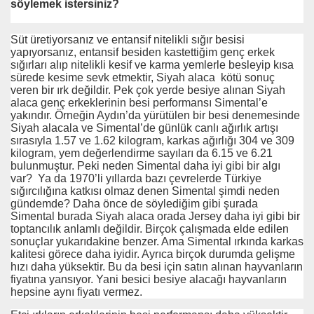
söylemek istersiniz?
Süt üretiyorsanız ve entansif nitelikli sığır besisi
yapıyorsanız, entansif besiden kastettiğim genç erkek
sığırları alıp nitelikli kesif ve karma yemlerle besleyip kısa
sürede kesime sevk etmektir, Siyah alaca kötü sonuç
veren bir ırk değildir. Pek çok yerde besiye alınan Siyah
alaca genç erkeklerinin besi performansı Simental’e
yakındır. Örneğin Aydın’da yürütülen bir besi denemesinde
Siyah alacala ve Simental’de günlük canlı ağırlık artışı
sırasıyla 1.57 ve 1.62 kilogram, karkas ağırlığı 304 ve 309
kilogram, yem değerlendirme sayıları da 6.15 ve 6.21
bulunmuştur. Peki neden Simental daha iyi gibi bir algı
var? Ya da 1970’li yıllarda bazı çevrelerde Türkiye
sığırcılığına katkısı olmaz denen Simental şimdi neden
gündemde? Daha önce de söylediğim gibi şurada
Simental burada Siyah alaca orada Jersey daha iyi gibi bir
toptancılık anlamlı değildir. Birçok çalışmada elde edilen
sonuçlar yukarıdakine benzer. Ama Simental ırkında karkas
kalitesi görece daha iyidir. Ayrıca birçok durumda gelişme
hızı daha yüksektir. Bu da besi için satın alınan hayvanların
fiyatına yansıyor. Yani besici besiye alacağı hayvanların
hepsine aynı fiyatı vermez.