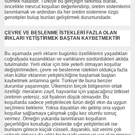
sürmek hatalıdır. Türkiye bu gerçeğin farkında olarak,
öncelikle mevcut koşulları değerlendirip, üretim sistemlerini
tanımlamak ve ardından da her üretim sistemine özgü
genotipler bulup bunları geliştirmek durumundadır.
ÇEVRE VE BESLENME İSTEKLERİ FAZLA OLAN
IRKLARI YETİŞTİRMEK BAŞTAN KAYBETMEKTİR
Bu aşamada yerli ırkların bugünkü özelliklerini yaşadıkları
coğrafyada kazandıkları ve varlıklarını sürdürdükleri akılda
tutulmalıdır. Yerli ırklar için bile yeterli olmayan koşullar
değiştirilmeden, çevre ve beslenme istekleri oldukça fazla
olan kültür ırklarının yetiştiriciliğine başlamak baştan
kaybetmek anlamına gelir. Türkiye’de buna benzer
durumlar yaşanmıştır. Ülkemizin birçok bölgesinin ortak
özelliği: meraların zayıf, hayvanlar için yapacağınız bitkisel
üretimin yetersiz, süt fiyatının düşük olmasıdır. Bu
koşullarda sadece yetiştirilecek türün değil ırkın da uygun
seçilmesi beklenir. Yoksa dayatılan ırkı getirip ona uygun
koşullar sağlamaya çalışmak çoğu kez olumlu sonuç
vermez. Örneğin yukarıda tanımlanan koşulların
geçerliliğini koruduğu yörelerde sığır yetiştirilecek ise
bunların görece küçük cüsseli, dayanıklı, süt verimi çok
yüksek olmasa da yılda bir buzağı veren ve var olan merayı