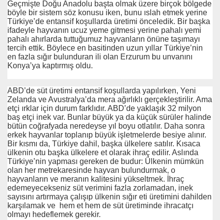
Geçmişte Doğu Anadolu başta olmak üzere birçok bölgede
böyle bir sistem söz konusu iken, bunu ıslah etmek yerine
Türkiye’de entansif koşullarda üretimi önceledik. Bir başka
ifadeyle hayvanın ucuz yeme gitmesi yerine pahalı yemi
pahalı ahırlarda tuttuğumuz hayvanların önüne taşımayı
tercih ettik. Böylece en basitinden uzun yıllar Türkiye’nin
en fazla sığır bulunduran ili olan Erzurum bu unvanını
Konya’ya kaptırmış oldu.
ABD’de süt üretimi entansif koşullarda yapılırken, Yeni
Zelanda ve Avustralya’da mera ağırlıklı gerçekleştirilir. Ama
etçi ırklar için durum farklıdır. ABD’de yaklaşık 32 milyon
baş etçi inek var. Bunlar büyük ya da küçük sürüler halinde
bütün coğrafyada neredeyse yıl boyu otlatılır. Daha sonra
erkek hayvanlar toplanıp büyük işletmelerde besiye alınır.
Bir kısmı da, Türkiye dahil, başka ülkelere satılır. Kısaca
ülkenin otu başka ülkelere et olarak ihraç edilir. Aslında
Türkiye’nin yapması gereken de budur: Ülkenin mümkün
olan her metrekaresinde hayvan bulundurmak, o
hayvanların ve meranın kalitesini yükseltmek. İhraç
edemeyecekseniz süt verimini fazla zorlamadan, inek
sayısını artırmaya çalışıp ülkenin sığır eti üretimini dahilden
karşılamak ve hem et hem de süt üretiminde ihracatçı
olmayı hedeflemek gerekir.