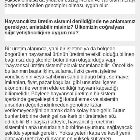
değerlendirebilen genotipler olması uygun olur.
Hayvancılıkta üretim sistemi denildiğinde ne anlamamız
gerekiyor, anlatabilir misiniz? Ülkemizin coğrafyası
sığır yetiştiriciliğine uygun mu?
Bir üretim alanında, yani bir işletme ya da bölgede,
öngörülen hayvansal ürünün üretimine etkili olduğu bilinen
bağımsız değişkenler bütününün oluşturduğu yapı
“hayvansal üretim sistemi” olarak tanımlanabilir. Öncelikle
bu tanımın başta iklim, sulama, fiziki çevre, işletme
yöneticisinin veya sahibinin sahip olduğu bilgi, sermaye
imkanları, fiyat, pazar koşulları gibi unsurları içeren
ekonomi ile verimin elde edildiği hayvanı kapsadığı
bilinmelidir. Böylece hayvansal üretimin bir sistem
içerisinde gerçekleştirildiği kabul etmek ve sistemin
unsurları değerlendirilmeden genotipe karar
verilemeyeceğini anlamak daha kolay hale gelir. Bütün
bunlar birbirine denk gelirse karlı bir üretimden söz
edilebilir. Bir başka ifadeyle, hayvancılığı üretimin
sisteminin ana unsurlarının birbirine uyumunu sağlayacak
şekilde yapmak gerekir. Yoksa yeterli kaba ve kesif yemi
olmayan üreticiye dünyanın en yüksek süt veren