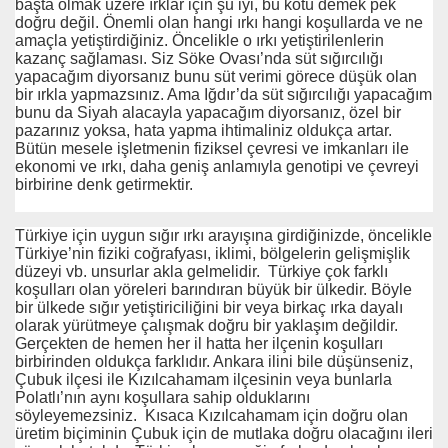
başta olmak üzere ırklar için şu iyi, bu kötü demek pek
doğru değil. Önemli olan hangi ırkı hangi koşullarda ve ne
amaçla yetiştirdiğiniz. Öncelikle o ırkı yetiştirilenlerin
kazanç sağlaması. Siz Söke Ovası’nda süt sığırcılığı
yapacağım diyorsanız bunu süt verimi görece düşük olan
bir ırkla yapmazsınız. Ama Iğdır’da süt sığırcılığı yapacağım
bunu da Siyah alacayla yapacağım diyorsanız, özel bir
pazarınız yoksa, hata yapma ihtimaliniz oldukça artar.
Bütün mesele işletmenin fiziksel çevresi ve imkanları ile
ekonomi ve ırkı, daha geniş anlamıyla genotipi ve çevreyi
birbirine denk getirmektir.
Türkiye için uygun sığır ırkı arayışına girdiğinizde, öncelikle
Türkiye’nin fiziki coğrafyası, iklimi, bölgelerin gelişmişlik
düzeyi vb. unsurlar akla gelmelidir. Türkiye çok farklı
koşulları olan yöreleri barındıran büyük bir ülkedir. Böyle
bir ülkede sığır yetiştiriciliğini bir veya birkaç ırka dayalı
olarak yürütmeye çalışmak doğru bir yaklaşım değildir.
Gerçekten de hemen her il hatta her ilçenin koşulları
birbirinden oldukça farklıdır. Ankara ilini bile düşünseniz,
Çubuk ilçesi ile Kızılcahamam ilçesinin veya bunlarla
Polatlı’nın aynı koşullara sahip olduklarını
söyleyemezsiniz. Kısaca Kızılcahamam için doğru olan
üretim biçiminin Çubuk için de mutlaka doğru olacağını ileri