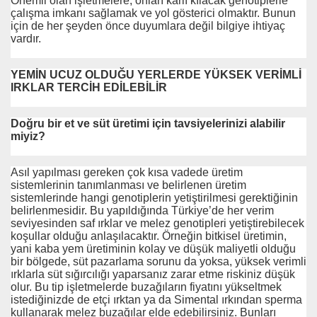
Önemli olan işletmelere, onları kârlı kılacak genotiplerle
çalışma imkanı sağlamak ve yol gösterici olmaktır. Bunun
için de her şeyden önce duyumlara değil bilgiye ihtiyaç
vardır.
YEMİN UCUZ OLDUĞU YERLERDE YÜKSEK VERİMLİ
IRKLAR TERCİH EDİLEBİLİR
Doğru bir et ve süt üretimi için tavsiyelerinizi alabilir
miyiz?
Asıl yapılması gereken çok kısa vadede üretim
sistemlerinin tanımlanması ve belirlenen üretim
sistemlerinde hangi genotiplerin yetiştirilmesi gerektiğinin
belirlenmesidir. Bu yapıldığında Türkiye’de her verim
seviyesinden saf ırklar ve melez genotipleri yetiştirebilecek
koşullar olduğu anlaşılacaktır. Örneğin bitkisel üretimin,
yani kaba yem üretiminin kolay ve düşük maliyetli olduğu
bir bölgede, süt pazarlama sorunu da yoksa, yüksek verimli
ırklarla süt sığırcılığı yaparsanız zarar etme riskiniz düşük
olur. Bu tip işletmelerde buzağıların fiyatını yükseltmek
istediğinizde de etçi ırktan ya da Simental ırkından sperma
kullanarak melez buzağılar elde edebilirsiniz. Bunları