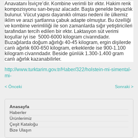
Anavatanı İsviçre’dir. Kombine verimli bir ırktır. Hakim renk
kompozisyonu sarı-beyaz alacadır. Başta genelde beyazlık
bulunur. Vücut yapısı dayanıklı olması nedeni ile ülkemiz
iklim ve arazi şartlarına çabuk adapte olmuştur. Bu özelliği
ve kombine verimliliği ile son zamanlarda sığır yetiştiricileri
tarafından tercih edilen bir ırktır. Laktasyon süt verimi
koşullar iyi ise 5000-6000 kilogram civarındadır.
Buzağılarda doğum ağırlığı 40-45 kilogram, ergin dişilerde
canlı ağırlık 600-650 kilogram, erkeklerde ise 900-1.100
kilogram civarındadır. Beside günlük 1.300-1.400 gram
canlı ağırlık kazanabilirler.
http://www.turktarim.gov.tr/Haber/322/holstein-mi-simental-
mi-
< Önceki
Sonraki >
Anasayfa
Haberler
Ürünlerimiz
Çeşit Kataloğu
Bize Ulaşın