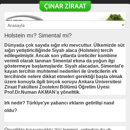
Holstein mı? Simental mi?
Dünyada çok sayıda sığır ırkı mevcuttur. Ülkemizde süt
sığırı yetiştiriciliğinde Siyah alaca (Holstein) tercih
edilegelmiştir. Ancak son yıllarda üreticiler kombine
verimli olarak tanınan Simental ırkına da yoğun ilgi
göstermeye başlamışlardır. Siyah alacadan, Simental’e
kayan tercihin muhtemel nedenleri ile üreticilerin ırk
tercihinde nelere dikkat etmeleri gerektiği başta olmak
üzere konuyla ilgili birçok soruyu Ankara Üniversitesi
Ziraat Fakültesi Zootekni Bölümü Öğretim Üyesi
Prof.Dr.Numan AKMAN’a yönelttik.
Irk nedir? Türkiye’ye yabancı ırkların getirilişi nasıl
oldu?
Öncellikle hayvancılıkta ‘tür’ terimini, ardından da ırk