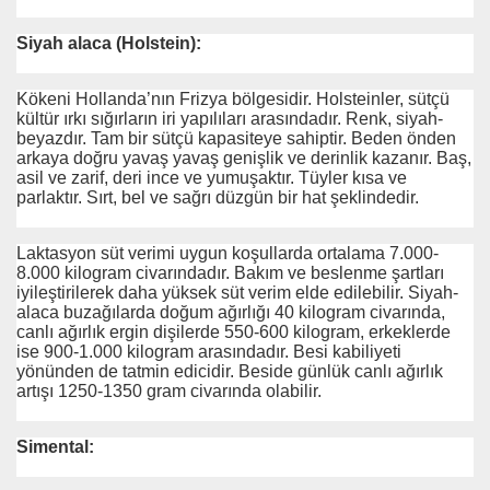
Siyah alaca (Holstein):
Kökeni Hollanda’nın Frizya bölgesidir. Holsteinler, sütçü
kültür ırkı sığırların iri yapılıları arasındadır. Renk, siyah-
beyazdır. Tam bir sütçü kapasiteye sahiptir. Beden önden
arkaya doğru yavaş yavaş genişlik ve derinlik kazanır. Baş,
asil ve zarif, deri ince ve yumuşaktır. Tüyler kısa ve
parlaktır. Sırt, bel ve sağrı düzgün bir hat şeklindedir.
Laktasyon süt verimi uygun koşullarda ortalama 7.000-
8.000 kilogram civarındadır. Bakım ve beslenme şartları
iyileştirilerek daha yüksek süt verim elde edilebilir. Siyah-
alaca buzağılarda doğum ağırlığı 40 kilogram civarında,
canlı ağırlık ergin dişilerde 550-600 kilogram, erkeklerde
ise 900-1.000 kilogram arasındadır. Besi kabiliyeti
yönünden de tatmin edicidir. Beside günlük canlı ağırlık
artışı 1250-1350 gram civarında olabilir.
Simental: