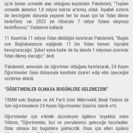
üçte birinin ormanlık alan olduğunu kaydeden Pakdemirli, "Toplam
ormanlık alanımızı 1,8 milyon hektar artırmış olduk. İnşallah sizlerin
de desteğiyle dünyada yaşayan her bir insan için bir fidan dikme
hedefimiz var. 2023 yılı itibariyle 7 milyar fidana ulaşmayı
hedefliyoruz." ifadelerini kullandı.
11 Kasım'da 11 milyon fidan dikildiğini hatırlatan Pakdemirli, "Bugün
son Başbakanımızın eşliğinde 11 bin fidanı hemen toprakla
kavuşturacağız. Şubat ayına kadar da bu alanda 1 milyonun üzerinde
fidan dikmiş olacağız." dedi.
Pakdemirli, annesinin de öğretmen olduğunu hatırlatarak, 24 Kasım
Öğretmenler Günü dolayısıyla kendisini ziyaret edip elini öpeceğini
sözlerine ekledi.
"ÖĞRETMENLER OLMASA BUGÜNLERE GELEMEZDİK"
TBMM eski Başkanı ve AK Parti İzmir Milletvekili Binali Yıldırım da
tüm öğretmenlerin 24 Kasım Öğretmenler Günü'nü tebrik etti.
Öğretmenler için etkinlik düzenleyen ilgililere teşekkür eden
Yıldırım, "Öğretmenler, bizi ve yavrularımızı geleceğe hazırladılar.
Onlar olmasa biz bugünlere gelmezdik. Onun için elleri öpülesi