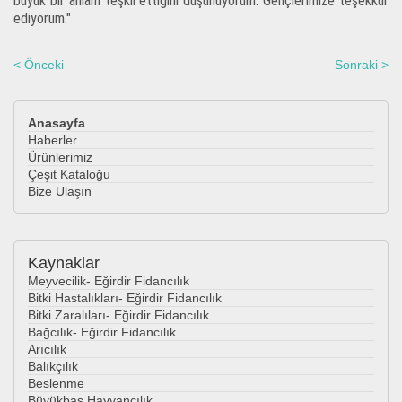
büyük bir anlam teşkil ettiğini düşünüyorum. Gençlerimize teşekkür
ediyorum."
< Önceki
Sonraki >
Anasayfa
Haberler
Ürünlerimiz
Çeşit Kataloğu
Bize Ulaşın
Kaynaklar
Meyvecilik- Eğirdir Fidancılık
Bitki Hastalıkları- Eğirdir Fidancılık
Bitki Zaralıları- Eğirdir Fidancılık
Bağcılık- Eğirdir Fidancılık
Arıcılık
Balıkçılık
Beslenme
Büyükbaş Hayvancılık