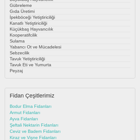
Gübreleme
Gıda Üretimi
İpekböceği Yetiştiriciliği
Kanatlı Yetiştiriciliği
Küçükbaş Hayvancılık
Kooperatifcilik
Sulama
Yabancı Ot ve Mücadelesi
Sebzecilik
Tavuk Yetiştiriciliği
Tavuk Eti ve Yumurta
Peyzaj
Fidan
Çeşitlerimiz
Bodur Elma Fidanları
Armut Fidanları
Ayva Fidanları
Şeftali Nektarin Fidanları
Ceviz ve Badem Fidanları
Kiraz ve Vişne Fidanları