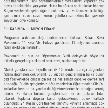
öğretmenlerimiz. Tabii öğretmenlerimiz mesleklerini yaparken çok
büyük fedakârlıklar yapıyorlar. Hatta bu uğurda şehit olanlar bile var.
Bugün vesilesiyle şehit öğretmenlerimizi ve vatanımızın bütünlüğü
için canını seve seve veren şehitlerimizi rahmetle, şükranla
anıyorum." diye konuştu.
"11 KASIMDA 11 MİLYON FİDAN"
Programın ardından değerlendirmelerde bulunan Bakan Bekir
Pakdemirli, 11 Kasım'da Türkiye genelinde 11 milyonun üzerinde
fidan dikildiğini hatırlattı.
Pakdemirli bu gün de Öğretmenler Günü dolayısıyla böyle bir
etkinlik gerçekleştirdiklerini belirterek, şunları kaydetti:
"Güzel gençlerimizin hayatlarının ilk 15 yılında toprağa değmeleri,
fidana değmeleri çok önemli. Bu yüzden gençlerimizin bu ve bunun
gibi faaliyetlerde olması için biz de her zaman çaba ve gayret sarf
edeceğiz. Bugün gençlerimiz öğretmenlerinin Öğretmenler Günü'nü
kutladılar hem de bir yandan da öğretmenlerine bir armağan vermiş
oldular. Bu alanda bulunan gençlerimizin her biri onlarca fidan
dikerek topluma doğaya kendi geleceklerine büyük katkıda
bulundular. 24 Kasım Öğretmenler Günü'nü kutlama anlamında çok