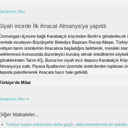
Devamını Oku
Siyah incirde İlk ihracat Almanya’ya yapıldı
Osmangazi ilçesine bağlı Karabalçık köyünden Berlin'e gönderilecek 
yerinde inceleyen Büyükşehir Belediye Başkanı Recep Altepe, Türkiye'
yetişen tarım ürünlerinin ihracatına başladığını belirterek, mesleki stan
belirlenmesi konusunda düzenleyici kuruluş olmak istediklerini söyled
iştiraklerinden Tarım AŞ, Bursa'nın siyah incir deposu Karabalçık Köyü'
Almanya'ya sattı. Piyasa fiyatlarının üzerinde üreticilerden toplanan 
depoda paketlenerek ihracata hazır hale getirildi.
Türkiye'de Milat
Devamını Oku
Diğer Makaleler...
Türkiye bugün eskisinden daha güçlü, daha kenetlenmiş bir şekild