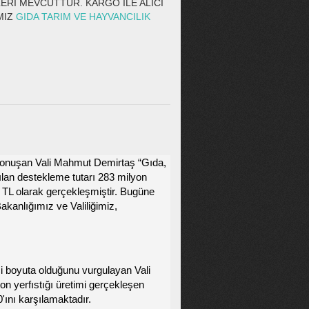
ERİ MEVCUTTUR. KARGO İLE ALICI
MIZ
GIDA TARIM VE HAYVANCILIK
de konuşan Vali Mahmut Demirtaş “Gıda,
ılan destekleme tutarı 283 milyon
n TL olarak gerçekleşmiştir. Bugüne
kanlığımız ve Valiliğimiz,
ci boyuta olduğunu vurgulayan Vali
on yerfıstığı üretimi gerçekleşen
0'ını karşılamaktadır.