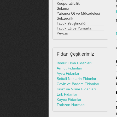
Kooperatifcilik
Sulama
Yabancı Ot ve Mücadelesi
Sebzecilik
Tavuk Yetiştiriciliği
Tavuk Eti ve Yumurta
Peyzaj
Fidan
Çeşitlerimiz
Bodur Elma Fidanları
Armut Fidanları
Ayva Fidanları
Şeftali Nektarin Fidanları
Ceviz ve Badem Fidanları
Kiraz ve Vişne Fidanları
Erik Fidanları
Kayısı Fidanları
Trabzon Hurması