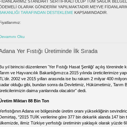
FİDANLARIMIZ STANDART SERTİFİKALI OLUP TÜM SAĞLIK BELGEL
ÖDEMELİ OLARAK GÖNDERİM YAPILMAKTADIR.MEYVE FİDANLARI
BAKANLIĞI TARAFINDAN DESTEKLEME
KAPSAMINDADIR.
Fiyatlarımız:
Devamını Oku
Adana Yer Fıstığı Üretiminde İlk Sırada
Bu yıl birincisi düzenlenen 'Yer Fıstığı Hasat Şenliği' açılış törenin
Tarım ve Hayvancılık Bakanlığımızca 2015 yılında üreticilerimize yap
TL'dir. 2002 ve 2015 yılları arasında ise bu rakam 2 milyar 400 milyo
kadar olduğu gibi, bundan sonra da Devletimiz, Hükümetimiz, Tarım Ba
üreticilerimizin daima yanlarında olacaktır" dedi.
Üretim Miktarı 88 Bin Ton
Yerfıstığının Adana ve bölgesinde üretim oranı yüksekliğinin sevindiri
Demirtaş, “2015 TUİK verilerine göre 377 bin dekarlık alanda 147 bin t
ülkemizde, ilimiz Türkiye yerfıstığı üretiminin yaklaşık olarak yüzde 6