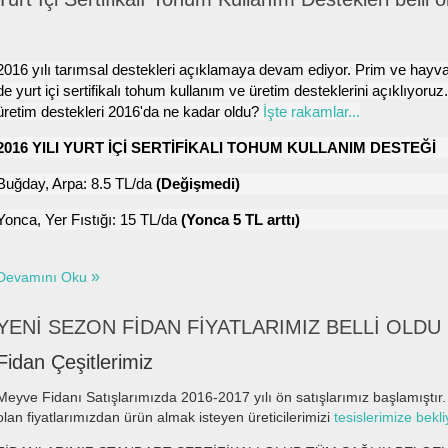
2016 yılı tarımsal destekleri açıklamaya devam ediyor. Prim ve hayva
de yurt içi sertifikalı tohum kullanım ve üretim desteklerini açıklıyoruz.
üretim destekleri 2016'da ne kadar oldu?
İşte rakamlar...
2016 YILI
YURT İÇİ SERTİFİKALI TOHUM KULLANIM DESTEĞİ
Buğday, Arpa: 8.5 TL/da
(Değişmedi)
Yonca, Yer Fıstığı: 15 TL/da
(Yonca 5 TL arttı)
Devamını Oku
YENİ SEZON FİDAN FİYATLARIMIZ BELLİ OLDU
Fidan Çeşitlerimiz
Meyve Fidanı Satışlarımızda 2016-2017 yılı ön satışlarımız başlamıştır. 
olan fiyatlarımızdan ürün almak isteyen üreticilerimizi
tesislerimize bekli