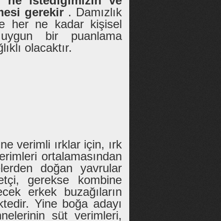
i, ne istediğimizin ve
mesi gerekir
. Damızlık
de her ne kadar kişisel
 uygun bir puanlama
ıklı olacaktır.
 verimli ırklar için, ırk
verimleri ortalamasından
erden doğan yavrular
etçi, gerekse kombine
ecek erkek buzağıların
ktedir. Yine boğa adayı
lerinin süt verimleri,