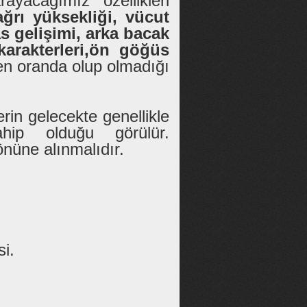
yacağımız özellikleri
ağrı yüksekliği, vücut
as gelişimi, arka bacak
karakterleri,ön göğüs
nen oranda olup olmadığı
rin gelecekte genellikle
ip olduğu görülür.
önüne alınmalıdır.
si.