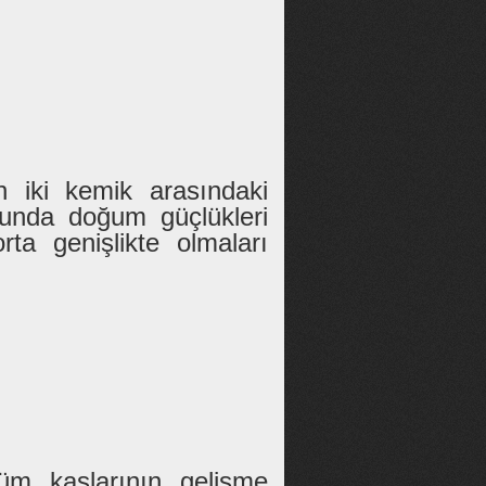
en iki kemik arasındaki
munda doğum güçlükleri
orta genişlikte olmaları
üm kaslarının gelişme