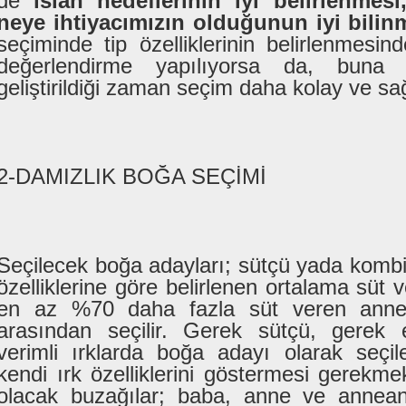
de
ıslah hedeflerinin iyi belirlenmes
neye ihtiyacımızın olduğunun iyi bilin
seçiminde tip özelliklerinin belirlenmesin
değerlendirme yapılıyorsa da, buna
geliştirildiği zaman seçim daha kolay ve sağl
2-DAMIZLIK BOĞA SEÇİMİ
Seçilecek boğa adayları; sütçü yada kombine
özelliklerine göre belirlenen ortalama süt 
en az %70 daha fazla süt veren annel
arasından seçilir. Gerek sütçü, gerek 
verimli ırklarda boğa adayı olarak seçil
kendi ırk özelliklerini göstermesi gerekme
olacak buzağılar; baba, anne ve anneanne