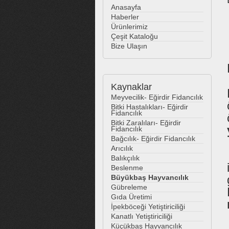
Anasayfa
Haberler
Ürünlerimiz
Çeşit Kataloğu
Bize Ulaşın
Kaynaklar
Meyvecilik- Eğirdir Fidancılık
Bitki Hastalıkları- Eğirdir
Fidancılık
Bitki Zaralıları- Eğirdir
Fidancılık
Bağcılık- Eğirdir Fidancılık
Arıcılık
Balıkçılık
Beslenme
Büyükbaş Hayvancılık
Gübreleme
Gıda Üretimi
İpekböceği Yetiştiriciliği
Kanatlı Yetiştiriciliği
Küçükbaş Hayvancılık