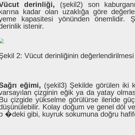
Vücut derinliği,
(şekil2) son kaburgan
karına kadar olan uzaklığa göre değerlen
yeme kapasitesi yönünden önemlidir. Şe
derinlik istenir.
Şekil 2: Vücut derinliğinin değerlendirilmesi
Sağrı eğimi,
(şekil3) Şekilde görülen iki 
varsayılan çizginin eğik ya da yatay olması
Bu çizgide yükselme görülürse ileride güç
düşünülebilir. Kolay doğum ve genel döl ve
b �deki gibi, kuyruk sokumuna doğru hafifç