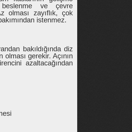
, beslenme ve çevre
 Az olması zayıflık, çok
 bakımından istenmez.
yandan bakıldığında diz
n olması gerekir. Açının
encini azaltacağından
mesi