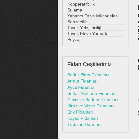
Kooperatifcilik
Sulama
Yabancı Ot ve Mücadelesi
Sebzecilik
Tavuk Yetiştiriciliği
Tavuk Eti ve Yumurta
Peyzaj
Fidan
Çeşitlerimiz
Bodur Elma Fidanları
Armut Fidanları
Ayva Fidanları
Şeftali Nektarin Fidanları
Ceviz ve Badem Fidanları
Kiraz ve Vişne Fidanları
Erik Fidanları
Kayısı Fidanları
Trabzon Hurması