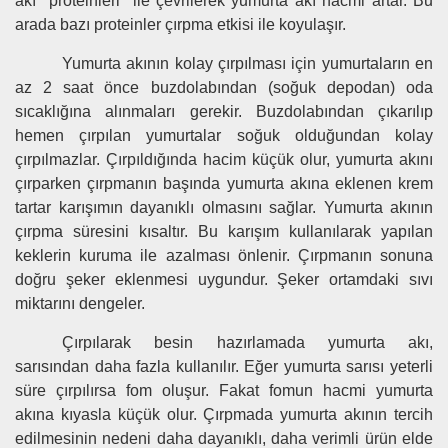
akı proteinleri ile çevrilerek yumurta akı hacmi artar. Bu
arada bazı proteinler çırpma etkisi ile koyulaşır.
Yumurta akının kolay çırpılması için yumurtaların en
az 2 saat önce buzdolabından (soğuk depodan) oda
sıcaklığına alınmaları gerekir. Buzdolabından çıkarılıp
hemen çırpılan yumurtalar soğuk olduğundan kolay
çırpılmazlar. Çırpıldığında hacim küçük olur, yumurta akını
çırparken çırpmanın başında yumurta akına eklenen krem
tartar karışımın dayanıklı olmasını sağlar. Yumurta akının
çırpma süresini kısaltır. Bu karışım kullanılarak yapılan
keklerin kuruma ile azalması önlenir. Çırpmanın sonuna
doğru şeker eklenmesi uygundur. Şeker ortamdaki sıvı
miktarını dengeler.
Çırpılarak besin hazırlamada yumurta akı,
sarısından daha fazla kullanılır. Eğer yumurta sarısı yeterli
süre çırpılırsa fom oluşur. Fakat fomun hacmi yumurta
akına kıyasla küçük olur. Çırpmada yumurta akının tercih
edilmesinin nedeni daha dayanıklı, daha verimli ürün elde