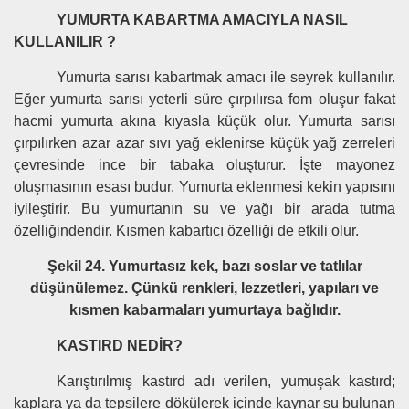
YUMURTA KABARTMA AMACIYLA NASIL
KULLANILIR ?
Yumurta sarısı kabartmak amacı ile seyrek kullanılır.
Eğer yumurta sarısı yeterli süre çırpılırsa fom oluşur fakat
hacmi yumurta akına kıyasla küçük olur. Yumurta sarısı
çırpılırken azar azar sıvı yağ eklenirse küçük yağ zerreleri
çevresinde ince bir tabaka oluşturur. İşte mayonez
oluşmasının esası budur. Yumurta eklenmesi kekin yapısını
iyileştirir. Bu yumurtanın su ve yağı bir arada tutma
özelliğindendir. Kısmen kabartıcı özelliği de etkili olur.
Şekil 24. Yumurtasız kek, bazı soslar ve tatlılar
düşünülemez. Çünkü renkleri, lezzetleri, yapıları ve
kısmen kabarmaları yumurtaya bağlıdır.
KASTIRD NEDİR?
Karıştırılmış kastırd adı verilen, yumuşak kastırd;
kaplara ya da tepsilere dökülerek içinde kaynar su bulunan