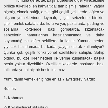
Yumurta gerek tek başına gerekse diğer yiyeceklerle
birlikte tüketilebilen kahvaltıda; tam pişmiş, rafadan, yağda
pişmiş, ekmek balığı, omlet gibi çeşitli şekillerde, öğlen ve
akşam yemeklerinde; kıymalı, çeşitli sebzelerle birlikte,
çılbır, omlet, salatalarda, kuru ve yaş pastalarda, puding ve
soslarda, köftelerde, bazı çorbalarda, kızartılacak
sebzelerin hamurlarının hazırlanmasında ve daha
sayamadığımız diğer şekillerde kullanılır. Yumurta neden
yiyecek hazırlamada bu kadar yaygın olarak kullanılıyor?
Çünkü çok çeşitli fonksiyonel özelliklere sahiptir. Sahip
olduğu bu özellikler nedeni ile yerine kullanılacak başka
besin yoktur diyebiliriz. Özellikle keklerde, soslarda, bazı
tatlılarda yerini hiç bir besin tutamaz.
Yumurtanın yemekler içinde en az 7 ayrı görevi vardır:
Bunlar;
1- Kabartıcı
2- Koyulaştırıcı-katılaştırıcı