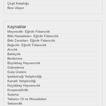
Çeşit Kataloğu
Bize Ulaşın
Kaynaklar
Meyvecilik- Eğirdir Fidancılık
Bitki Hastalıkları- Eğirdir Fidancılık
Bitki Zaralıları- Eğirdir Fidancılık
Bağcılık- Eğirdir Fidancılık
Arıcılık
Balıkçılık
Beslenme
Büyükbaş Hayvancılık
Gübreleme
Gıda Üretimi
İpekböceği Yetiştiriciliği
Kanatlı Yetiştiriciliği
Küçükbaş Hayvancılık
Kooperatifcilik
Sulama
Yabancı Ot ve Mücadelesi
Sebzecilik