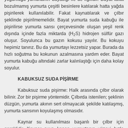
bozulmamış yumurta çeşitli besinlere katılarak hatta yağda
pişirilerek kullanılabilir. Fakat kaynatılarak ve çılbır
şeklinde pişirilmemelidir. Bayat yumurta suda kabuğu ile
pişirilirse yumurta sarısı çerçevesinde oluşan yeşil renk
dışında içinde fazla miktarda (H
S) hidrojen sülfür gazı
2
oluşur. Soyulunca bu gazın kokusu yayılır. Bu kokuyu
hepimiz tanırız. Bu da yumurtayı lezzetsiz yapar. Burada da
hızlı soğutma bu kokunun azalmasına yardım eder. Bayat
yumurta kabuğu altındaki zarlar kalınlaştığı için daha kolay
soyulur.
KABUKSUZ SUDA PİŞİRME
Kabuksuz suda pişirme: Halk arasında çılbır olarak
bilinir. Zor bir pişirme yöntemidir. Çılbırda istenilen; şeklinin
düzgün, yumurta akının sert olmayacak şekilde katılaşmış,
yumurta sarısının koyulaşmış olmasıdır.
Kaynar su kullanılması başarılı bir çılbır için