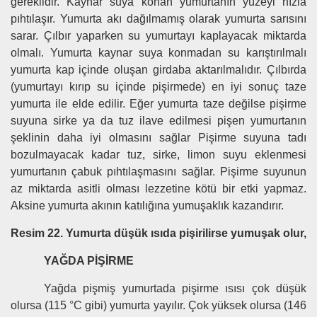
gereklidir. Kaynar suya konan yumurtanın yüzeyi hızla
pıhtılaşır. Yumurta akı dağılmamış olarak yumurta sarısını
sarar. Çılbır yaparken su yumurtayı kaplayacak miktarda
olmalı. Yumurta kaynar suya konmadan su karıştırılmalı
yumurta kap içinde oluşan girdaba aktarılmalıdır. Çılbırda
(yumurtayı kırıp su içinde pişirmede) en iyi sonuç taze
yumurta ile elde edilir. Eğer yumurta taze değilse pişirme
suyuna sirke ya da tuz ilave edilmesi pişen yumurtanın
şeklinin daha iyi olmasını sağlar Pişirme suyuna tadı
bozulmayacak kadar tuz, sirke, limon suyu eklenmesi
yumurtanın çabuk pıhtılaşmasını sağlar. Pişirme suyunun
az miktarda asitli olması lezzetine kötü bir etki yapmaz.
Aksine yumurta akının katılığına yumuşaklık kazandırır.
Resim 22. Yumurta düşük ısıda pişirilirse yumuşak olur,
YAĞDA PİŞİRME
Yağda pişmiş yumurtada pişirme ısısı çok düşük
olursa (115 °C gibi) yumurta yayılır. Çok yüksek olursa (146