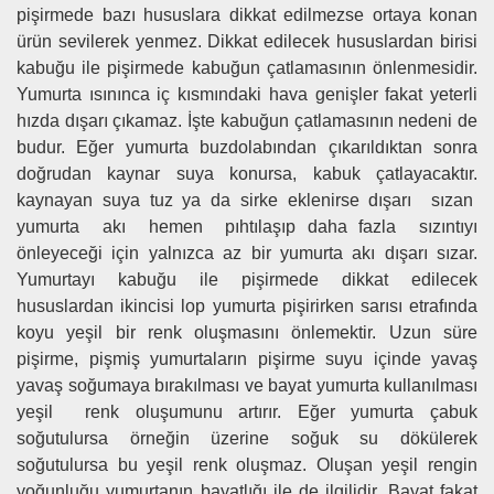
pişirmede bazı hususlara dikkat edilmezse ortaya konan
ürün sevilerek yenmez. Dikkat edilecek hususlardan birisi
kabuğu ile pişirmede kabuğun çatlamasının önlenmesidir.
Yumurta ısınınca iç kısmındaki hava genişler fakat yeterli
hızda dışarı çıkamaz. İşte kabuğun çatlamasının nedeni de
budur. Eğer yumurta buzdolabından çıkarıldıktan sonra
doğrudan kaynar suya konursa, kabuk çatlayacaktır.
kaynayan suya tuz ya da sirke eklenirse dışarı sızan
yumurta akı hemen pıhtılaşıp daha fazla sızıntıyı
önleyeceği için yalnızca az bir yumurta akı dışarı sızar.
Yumurtayı kabuğu ile pişirmede dikkat edilecek
hususlardan ikincisi lop yumurta pişirirken sarısı etrafında
koyu yeşil bir renk oluşmasını önlemektir. Uzun süre
pişirme, pişmiş yumurtaların pişirme suyu içinde yavaş
yavaş soğumaya bırakılması ve bayat yumurta kullanılması
yeşil renk oluşumunu artırır. Eğer yumurta çabuk
soğutulursa örneğin üzerine soğuk su dökülerek
soğutulursa bu yeşil renk oluşmaz. Oluşan yeşil rengin
yoğunluğu yumurtanın bayatlığı ile de ilgilidir. Bayat fakat