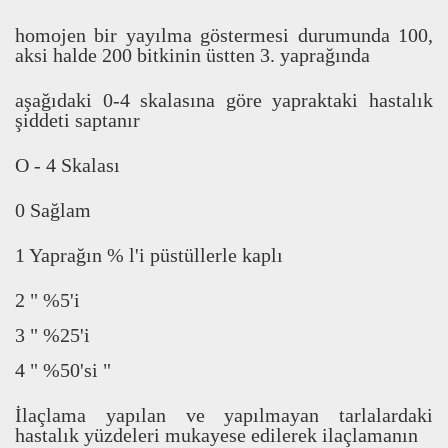
homojen bir yay
ı
lma göstermesi durumunda 100,
aksi halde 200 bitkinin üstten 3. yapra
ğ
ı
nda
a
ş
a
ğ
ı
daki 0-4 skalas
ı
na göre yapraktaki hastal
ı
k
ş
iddeti saptan
ı
r
O - 4 Skalas
ı
0 Sa
ğ
lam
1 Yapra
ğ
ı
n % l'i püstüllerle kapl
ı
2 " %5'i
3 " %25'i
4 " %50'si "
İ
laçlama yap
ı
lan ve yap
ı
lmayan tarlalardaki
hastal
ı
k yüzdeleri mukayese edilerek ilaçlaman
ı
n