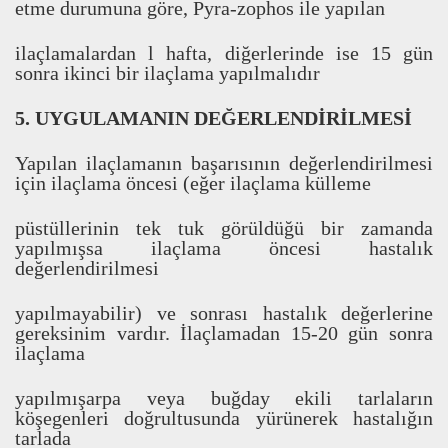
etme durumuna göre, Pyra-zophos ile yap
ı
lan
ilaçlamalardan l hafta, di
ğ
erlerinde ise 15 gün
sonra ikinci bir ilaçlama yap
ı
lmal
ı
d
ı
r
5. UYGULAMANIN DE
Ğ
ERLEND
İ
R
İ
LMES
İ
Yap
ı
lan ilaçlaman
ı
n ba
ş
ar
ı
s
ı
n
ı
n de
ğ
erlendirilmesi
için ilaçlama öncesi (e
ğ
er ilaçlama külleme
püstüllerinin tek tuk görüldü
ğ
ü bir zamanda
yap
ı
lm
ı
ş
sa ilaçlama öncesi hastal
ı
k
de
ğ
erlendirilmesi
yap
ı
lmayabilir) ve sonras
ı
hastal
ı
k de
ğ
erlerine
gereksinim vard
ı
r.
İ
laçlamadan 15-20 gün sonra
ilaçlama
yap
ı
lm
ı
ş
arpa veya bu
ğ
day ekili tarlalar
ı
n
kö
ş
egenleri do
ğ
rultusunda yürünerek hastal
ı
ğ
ı
n
tarlada