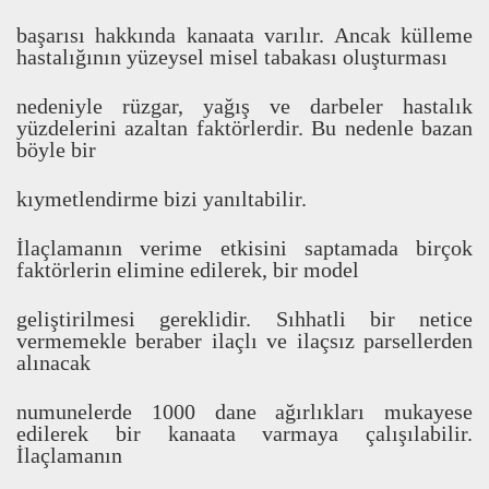
ba
ş
ar
ı
s
ı
hakk
ı
nda kanaata var
ı
l
ı
r. Ancak külleme
hastal
ı
ğ
ı
n
ı
n yüzeysel misel tabakas
ı
olu
ş
turmas
ı
nedeniyle rüzgar, ya
ğ
ı
ş
ve darbeler hastal
ı
k
yüzdelerini azaltan faktörlerdir. Bu nedenle bazan
böyle bir
k
ı
ymetlendirme bizi yan
ı
ltabilir.
İ
laçlaman
ı
n verime etkisini saptamada birçok
faktörlerin elimine edilerek, bir model
geli
ş
tirilmesi gereklidir. S
ı
hhatli bir netice
vermemekle beraber ilaçl
ı
ve ilaçs
ı
z parsellerden
al
ı
nacak
numunelerde 1000 dane a
ğ
ı
rl
ı
klar
ı
mukayese
edilerek bir kanaata varmaya çal
ı
ş
ı
labilir.
İ
laçlaman
ı
n