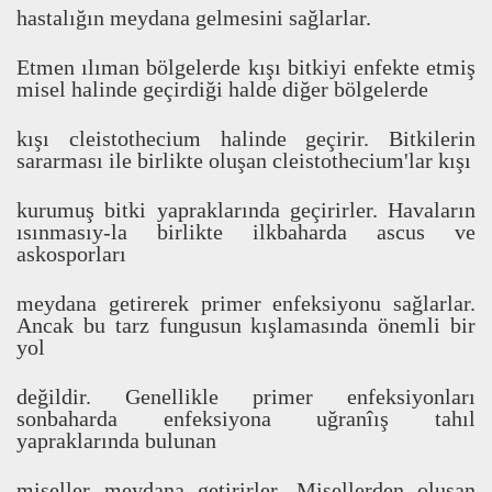
hastal
ı
ğ
ı
n meydana gelmesini sa
ğ
larlar.
Etmen
ı
l
ı
man bölgelerde k
ı
ş
ı
bitkiyi enfekte etmi
ş
misel halinde geçirdi
ğ
i halde di
ğ
er bölgelerde
k
ı
ş
ı
cleistothecium halinde geçirir. Bitkilerin
sararmas
ı
ile birlikte olu
ş
an cleistothecium'lar k
ı
ş
ı
kurumu
ş
bitki yapraklar
ı
nda geçirirler. Havalar
ı
n
ı
s
ı
nmas
ı
y-la birlikte ilkbaharda ascus ve
askosporlar
ı
meydana getirerek primer enfeksiyonu sa
ğ
larlar.
Ancak bu tarz fungusun k
ı
ş
lamas
ı
nda önemli bir
yol
de
ğ
ildir. Genellikle primer enfeksiyonlar
ı
sonbaharda enfeksiyona u
ğ
ranî
ı
ş
tah
ı
l
yapraklar
ı
nda bulunan
miseller meydana getirirler. Misellerden olu
ş
an