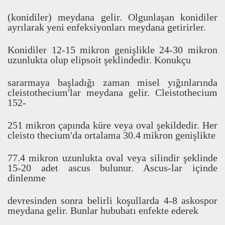
(konidiler) meydana gelir. Olgunla
ş
an konidiler
ayr
ı
larak yeni enfeksiyonlar
ı
meydana getirirler.
Konidiler 12-15 mikron geni
ş
likle 24-30 mikron
uzunlukta olup elipsoit
ş
eklindedir. Konukçu
sararmaya ba
ş
lad
ı
ğ
ı
zaman misel y
ı
ğ
ı
nlar
ı
nda
cleistothecium'lar meydana gelir. Cleistothecium
152-
251 mikron çap
ı
nda küre veya oval
ş
ekildedir. Her
cleisto thecium'da ortalama 30.4 mikron geni
ş
likte
77.4 mikron uzunlukta oval veya silindir
ş
eklinde
15-20 adet ascus bulunur. Ascus-lar içinde
dinlenme
devresinden sonra belirli ko
ş
ullarda 4-8 askospor
meydana gelir. Bunlar hububat
ı
enfekte ederek