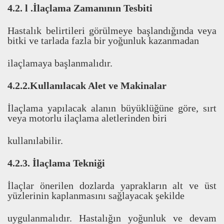
4.2. l .
İ
laçlama Zaman
ı
n
ı
n Tesbiti
Hastal
ı
k belirtileri görülmeye ba
ş
land
ı
ğ
ı
nda veya
bitki ve tarlada fazla bir yo
ğ
unluk kazanmadan
ilaçlamaya ba
ş
lanmal
ı
d
ı
r.
4.2.2.Kullan
ı
lacak Alet ve Makinalar
İ
laçlama yap
ı
lacak alan
ı
n büyüklü
ğ
üne göre, s
ı
rt
veya motorlu ilaçlama aletlerinden biri
kullan
ı
labilir.
4.2.3.
İ
laçlama Tekni
ğ
i
İ
laçlar önerilen dozlarda yapraklar
ı
n alt ve üst
yüzlerinin kaplanmas
ı
n
ı
sa
ğ
layacak
ş
ekilde
uygulanmal
ı
d
ı
r. Hastal
ı
ğ
ı
n yo
ğ
unluk ve devam