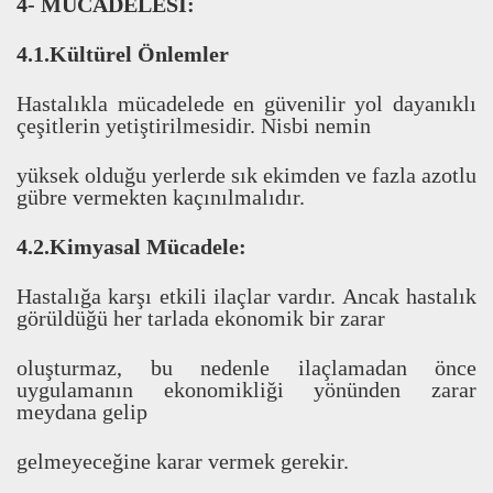
4- MÜCADELES
İ
:
4.1.Kültürel Önlemler
Hastal
ı
kla mücadelede en güvenilir yol dayan
ı
kl
ı
çe
ş
itlerin yeti
ş
tirilmesidir. Nisbi nemin
yüksek oldu
ğ
u yerlerde s
ı
k ekimden ve fazla azotlu
gübre vermekten kaç
ı
n
ı
lmal
ı
d
ı
r.
4.2.Kimyasal Mücadele:
Hastal
ı
ğ
a kar
ş
ı
etkili ilaçlar vard
ı
r. Ancak hastal
ı
k
görüldü
ğ
ü her tarlada ekonomik bir zarar
olu
ş
turmaz, bu nedenle ilaçlamadan önce
uygulaman
ı
n ekonomikli
ğ
i yönünden zarar
meydana gelip
gelmeyece
ğ
ine karar vermek gerekir.