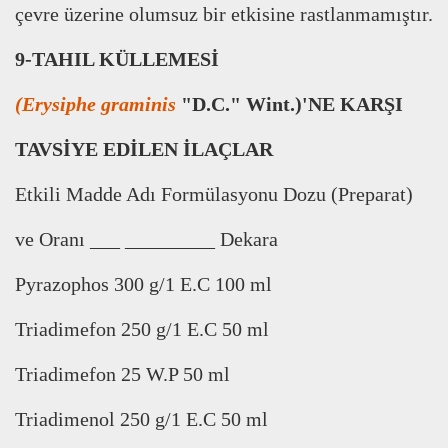
çevre üzerine olumsuz bir etkisine rastlanmam
ı
ş
t
ı
r.
9-TAHIL KÜLLEMES
İ
(Erysiphe graminis
"D.C." Wint.)'NE KAR
Ş
I
TAVS
İ
YE ED
İ
LEN
İ
LAÇLAR
Etkili Madde Ad
ı
Formülasyonu Dozu (Preparat)
ve Oran
ı
___ _________ Dekara
Pyrazophos 300 g/1 E.C 100 ml
Triadimefon 250 g/1 E.C 50 ml
Triadimefon 25 W.P 50 ml
Triadimenol 250 g/1 E.C 50 ml