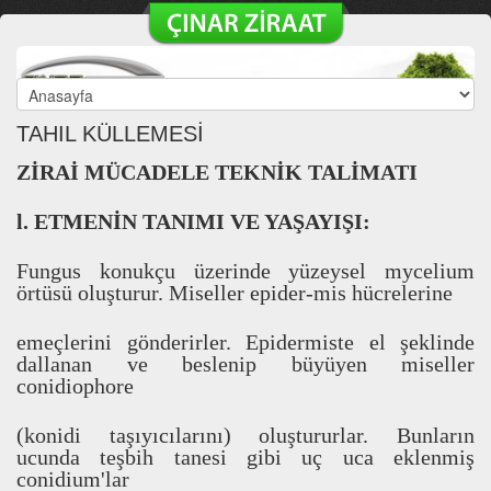
TAHIL KÜLLEMESİ
Z
İ
RA
İ
MÜCADELE TEKN
İ
K TAL
İ
MATI
l. ETMEN
İ
N TANIMI VE YA
Ş
AYI
Ş
I:
Fungus konukçu üzerinde yüzeysel mycelium
örtüsü olu
ş
turur. Miseller epider-mis hücrelerine
emeçlerini gönderirler. Epidermiste el
ş
eklinde
dallanan ve beslenip büyüyen miseller
conidiophore
(konidi ta
ş
ı
y
ı
c
ı
lar
ı
n
ı
) olu
ş
tururlar. Bunlar
ı
n
ucunda te
ş
bih tanesi gibi uç uca eklenmi
ş
conidium'lar