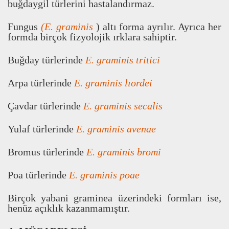
bu
ğ
daygil türlerini hastaland
ı
rmaz.
Fungus
(E. graminis
) alt
ı
forma ayr
ı
l
ı
r. Ayr
ı
ca her
formda birçok fizyolojik
ı
rklara sahiptir.
Bu
ğ
day türlerinde
E. graminis tritici
Arpa türlerinde
E. graminis l
ı
ordei
Çavdar türlerinde
E. graminis secalis
Yulaf türlerinde
E. graminis avenae
Bromus türlerinde
E. graminis bromi
Poa türlerinde
E. graminis poae
Birçok yabani graminea üzerindeki formlar
ı
ise,
henüz aç
ı
kl
ı
k kazanmam
ı
ş
t
ı
r.