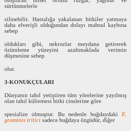
olu
ş
turan misel örtüsü rüzgar, ya
ğ
mur ve
sürtünmelerle
silinebilir. Hastal
ı
ğ
a yakalanan bitkiler yatmaya
daha elveri
ş
li oldu
ğ
undan dolay
ı
mahsul kayb
ı
na
sebep
olduklar
ı
gibi, nekrozlar meydana getirerek
özümleme yüzeyini azaltmaklada verimin
dü
ş
mesine sebep
olur.
3-KONUKÇULARI
Dünyan
ı
n tah
ı
l yeti
ş
tiren tüm yörelerine yay
ı
lm
ı
ş
olan tah
ı
l küliemesi bitki cinslerine göre
spesialize olmu
ş
tur. Bu nedenle bu
ğ
daydaki
E.
graminis tritici
sadece bu
ğ
daya özgüdür, di
ğ
er