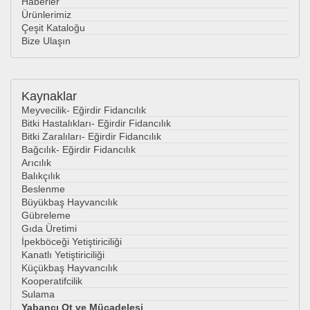
Haberler
Ürünlerimiz
Çeşit Kataloğu
Bize Ulaşın
Kaynaklar
Meyvecilik- Eğirdir Fidancılık
Bitki Hastalıkları- Eğirdir Fidancılık
Bitki Zaralıları- Eğirdir Fidancılık
Bağcılık- Eğirdir Fidancılık
Arıcılık
Balıkçılık
Beslenme
Büyükbaş Hayvancılık
Gübreleme
Gıda Üretimi
İpekböceği Yetiştiriciliği
Kanatlı Yetiştiriciliği
Küçükbaş Hayvancılık
Kooperatifcilik
Sulama
Yabancı Ot ve Mücadelesi